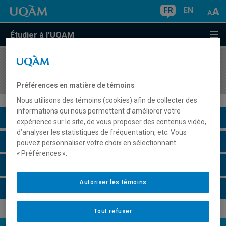
FR
EN
Étudier à l'UQAM
COURS
//
FPE7420
Mesure en éducation
Préférences en matière de témoins
Nous utilisons des témoins (cookies) afin de collecter des
informations qui nous permettent d’améliorer votre
Description du cours
expérience sur le site, de vous proposer des contenus vidéo,
d’analyser les statistiques de fréquentation, etc. Vous
Horaire - Été 2026
pouvez personnaliser votre choix en sélectionnant
« Préférences ».
Horaire - Automne 2026
Autoriser les témoins
Horaire - Hiver 2027
Tout refuser