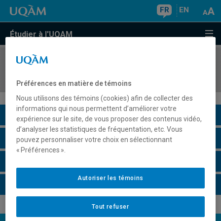
FR
EN
Étudier à l'UQAM
COURS
//
FRA3006
Rédaction administrative
Préférences en matière de témoins
Nous utilisons des témoins (cookies) afin de collecter des
informations qui nous permettent d’améliorer votre
Description du cours
expérience sur le site, de vous proposer des contenus vidéo,
d’analyser les statistiques de fréquentation, etc. Vous
Horaire - Été 2026
pouvez personnaliser votre choix en sélectionnant
« Préférences ».
Horaire - Automne 2026
Autoriser les témoins
Horaire - Hiver 2027
Tout refuser