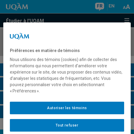
FR
EN
Étudier à l'UQAM
COURS
//
FSD9011
Spécialisation en sciences 11
Préférences en matière de témoins
Nous utilisons des témoins (cookies) afin de collecter des
informations qui nous permettent d’améliorer votre
Description du cours
expérience sur le site, de vous proposer des contenus vidéo,
d’analyser les statistiques de fréquentation, etc. Vous
Horaire - Été 2026
pouvez personnaliser votre choix en sélectionnant
« Préférences ».
Horaire - Automne 2026
Autoriser les témoins
Horaire - Hiver 2027
Tout refuser