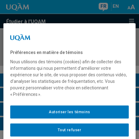
FR
EN
Étudier à l'UQAM
COURS
//
FSH0200
Activité d'intégration en sciences humaines et en
Préférences en matière de témoins
gestion (hors programme)
Nous utilisons des témoins (cookies) afin de collecter des
informations qui nous permettent d’améliorer votre
expérience sur le site, de vous proposer des contenus vidéo,
Description du cours
d’analyser les statistiques de fréquentation, etc. Vous
pouvez personnaliser votre choix en sélectionnant
Horaire - Été 2026
« Préférences ».
Horaire - Automne 2026
Autoriser les témoins
Horaire - Hiver 2027
Tout refuser