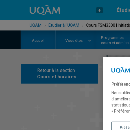
Étudi
UQAM
›
Étudier à l'UQAM
›
Cours FSM3300 | Initiati
Programmes,
Accueil
Vous êtes
cours et admiss
Retour à la section
C
Cours et horaires
Préférenc
Nous utili
d’améliore
statistiqu
« Préféren
Préf