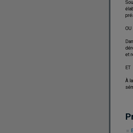
Sou
éla
pré
OU
Dan
dér
et 
ET
À l
sém
P