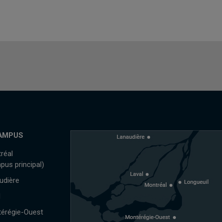
AMPUS
réal
pus principal)
udière
l
érégie-Ouest