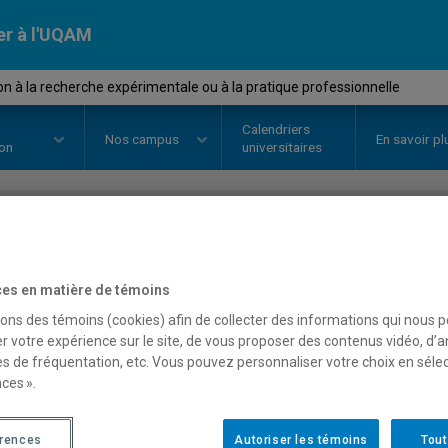
er à l'UQAM
on à la recherche expérimentale ou à la pratique professionnelle
Calendriers
Nos
campus
En savoir pl
ion
universitaires
OURS
//
FSM3300
-
Initiation à l
es en matière de témoins
expérimentale ou à la pr
sons des témoins (cookies) afin de collecter des informations qui nous 
r votre expérience sur le site, de vous proposer des contenus vidéo, d’a
es de fréquentation, etc. Vous pouvez personnaliser votre choix en séle
ces ».
Description
Horaire - Été 2026
Horaire
érences
Autoriser les témoins
Tout