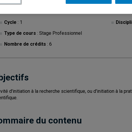
Cycle
: 1
Discipl
Type de cours
: Stage Professionnel
Nombre de crédits
: 6
bjectifs
ivité d'initiation à la recherche scientifique, ou d'initiation à la
entifique.
ommaire du contenu