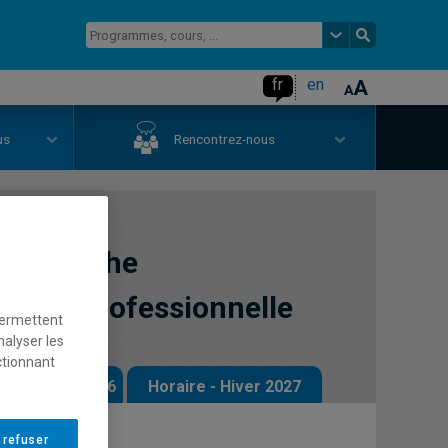
fr
en
us
Rencontrez-nous
a recherche
atique professionnelle
permettent
nalyser les
ctionnant
 - Automne 2026
Horaire - Hiver 2027
 refuser