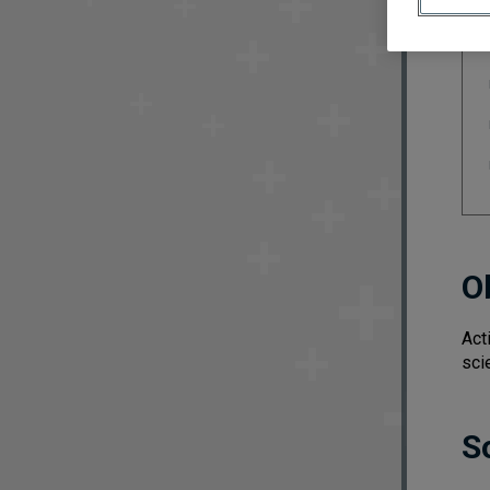
O
Act
sci
S