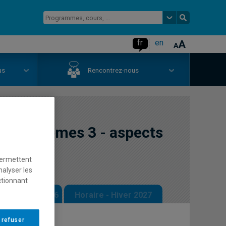
fr
en
us
Rencontrez-nous
écosystèmes 3 - aspects
permettent
nalyser les
ctionnant
 - Automne 2026
Horaire - Hiver 2027
 refuser