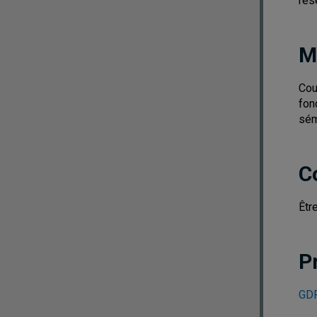
rés
M
Cou
fon
sém
C
Êtr
P
GDF