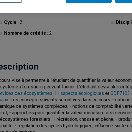
Cycle
: 2
Discipl
Nombre de crédits
: 2
escription
cours vise à permettre à l'étudiant de quantifier la valeur écono
systèmes forestiers peuvent fournir. L'étudiant devra alors int
ervices des écosystèmes 1 - aspects écologiques
et
GDF7103 -
iaux
. Les concepts suivants seront vus dans ce cours: - notions
amique de systèmes complexes; - notions de comptabilité vert
forêt; - approches pour quantifier la valeur monétaire des servic
 écosystèmes forestiers : - récréation, chasse et pêche; - produit
qualité; - régulation des cycles hydrologiques; influence sur le cli