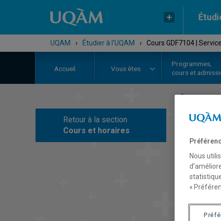
Étudi
UQAM
›
Étudier à l'UQAM
›
Cours GDF7104 | Servic
Programmes,
Accueil
Vous êtes
cours et admiss
Retour à la section
C
Cours et horaires
Préférenc
Nous utili
d’améliore
statistiqu
« Préféren
Préf