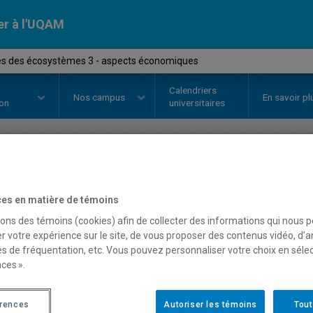
er à l'UQAM
es des écosystèmes 3 - aspects économiques
Calendriers
Nos
campus
En savoir pl
ion
universitaires
OURS
//
GDF7104
-
Services des 
es en matière de témoins
économiques
sons des témoins (cookies) afin de collecter des informations qui nous 
r votre expérience sur le site, de vous proposer des contenus vidéo, d’a
es de fréquentation, etc. Vous pouvez personnaliser votre choix en séle
ces ».
Description
Horaire - Été 2026
Horaire
érences
Autoriser les témoins
Tout