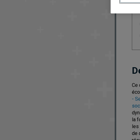
D
Ce 
éco
- S
soc
dyn
la 
les
de 