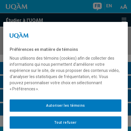
FR
EN
Étudier à l'UQAM
COURS
//
GDF7105
Limites écologiques des écosystèmes naturels
Préférences en matière de témoins
Nous utilisons des témoins (cookies) afin de collecter des
informations qui nous permettent d’améliorer votre
Description du cours
expérience sur le site, de vous proposer des contenus vidéo,
d’analyser les statistiques de fréquentation, etc. Vous
Horaire - Été 2026
pouvez personnaliser votre choix en sélectionnant
« Préférences ».
Horaire - Automne 2026
Autoriser les témoins
Horaire - Hiver 2027
Tout refuser