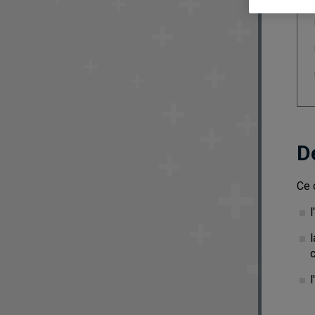
D
Ce 
l