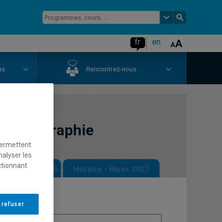
fr
en
us
Rencontrez-nous
 la géographie
permettent
nalyser les
ctionnant
 - Automne 2026
Horaire - Hiver 2027
 refuser