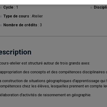
Cycle
: 1
Discipl
Type de cours
: Atelier
Nombre de crédits
: 3
escription
cours-atelier est structuré autour de trois grands axes:
l'appropriation des concepts et des compétences disciplinaires
la construction de situations géographiques d'apprentissage qui
compétences chez les élèves, lesquelles prennent en compte leu
'élaboration d'activités de raisonnement en géographie.