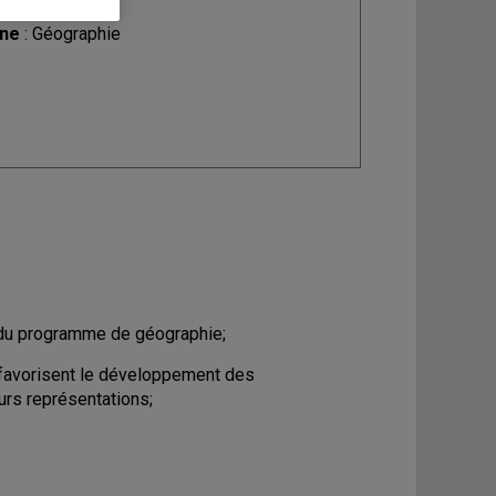
ine
: Géographie
 du programme de géographie;
 favorisent le développement des
rs représentations;