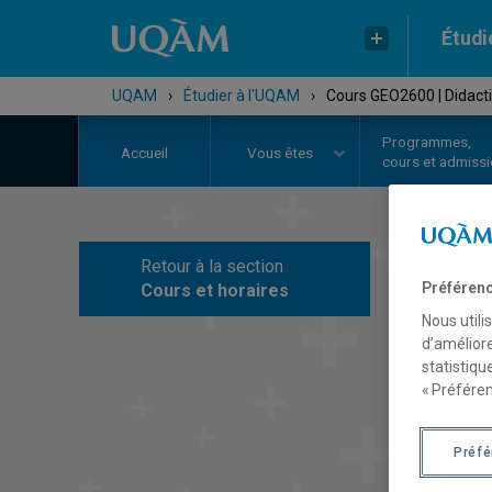
Étudi
UQAM
›
Étudier à l'UQAM
›
Cours GEO2600 | Didact
Programmes,
Accueil
Vous êtes
cours et admiss
Retour à la section
C
Préférenc
Cours et horaires
Nous utili
d’améliore
statistiqu
« Préféren
Préf