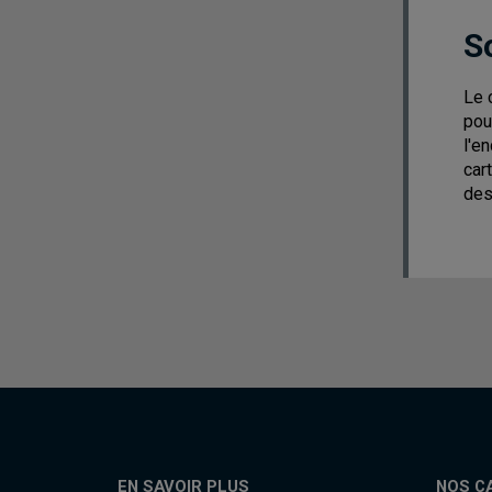
S
Le 
pou
l'e
cart
des
EN SAVOIR PLUS
NOS C