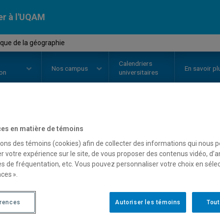
er à l'UQAM
ique de la géographie
Calendriers
Nos
campus
En savoir pl
ion
universitaires
OURS
//
GEO2600
-
Didactique de
es en matière de témoins
sons des témoins (cookies) afin de collecter des informations qui nous 
r votre expérience sur le site, de vous proposer des contenus vidéo, d’a
es de fréquentation, etc. Vous pouvez personnaliser votre choix en séle
Description
Horaire - Été 2026
Horaire
ces ».
érences
Autoriser les témoins
Tout