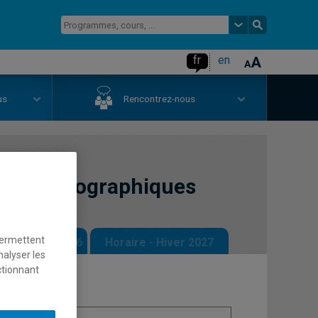
fr
en
us
Rencontrez-nous
enjeux géographiques
permettent
 - Automne 2026
Horaire - Hiver 2027
nalyser les
ctionnant