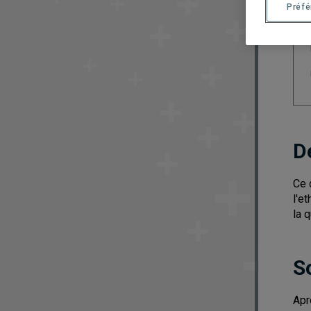
Préf
D
Ce 
l'e
la 
S
Apr