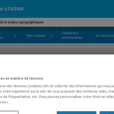
er à l'UQAM
ité et enjeux géographiques
Calendriers
Nos
campus
En savoir pl
ion
universitaires
OURS
//
GEO4200
-
Ethnicité et 
es en matière de témoins
sons des témoins (cookies) afin de collecter des informations qui nous 
Description
Horaire - Été 2026
Horaire
r votre expérience sur le site, de vous proposer des contenus vidéo, d’a
es de fréquentation, etc. Vous pouvez personnaliser votre choix en séle
ces ».