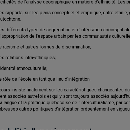
cificités de l'analyse géographique en matière d'ethnicité. Les
es rapports, sur les plans conceptuel et empirique, entre ethnie, 
autochtone;
es différents types de ségrégation et d'intégration sociospatial
'appropriation de l'espace urbain par les communautés culturelle
e racisme et autres formes de discrimination;
es relations intra-ethniques;
'identité ethnoculturelle;
e rôle de l'école en tant que lieu d'intégration.
cours insiste finalement sur les caractéristiques changeantes du
ient associés autrefois et qui y sont toujours associés aujourd'hui
la langue et la politique québécoise de l'interculturalisme, par c
breuses autres politiques d'intégration présentement en vigueur