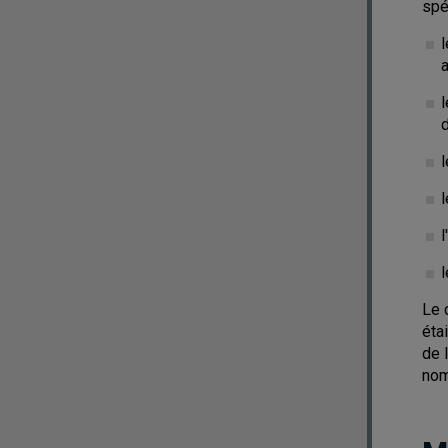
spé
l
l
d
l
l
l
l
Le 
éta
de 
nom