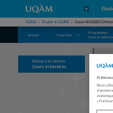
Étudi
UQAM
›
Étudier à l'UQAM
›
Cours GEO4200 | Ethnic
Programmes,
Accueil
Vous êtes
cours et admiss
Retour à la section
C
Cours et horaires
Préférenc
Nous utili
d’améliore
statistiqu
« Préféren