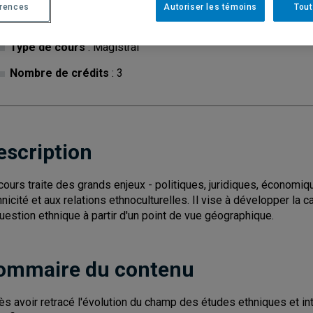
érences
Autoriser les témoins
Tout
Cycle
: 1
Discipl
Type de cours
: Magistral
Nombre de crédits
: 3
escription
cours traite des grands enjeux - politiques, juridiques, économiqu
thnicité et aux relations ethnoculturelles. Il vise à développer la 
question ethnique à partir d'un point de vue géographique.
ommaire du contenu
ès avoir retracé l'évolution du champ des études ethniques et int