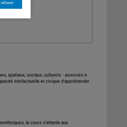
 refuser
ine
: Géographie
es, spatiaux, sociaux, culturels - associés à
capacité intellectuelle et civique d'appréhender
erethniques, le cours s'attarde aux