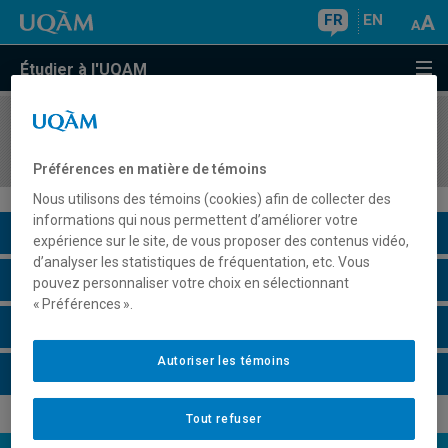
FR
EN
Étudier à l'UQAM
COURS
//
GHR5203
Cas GTH : Volet académique
Préférences en matière de témoins
Nous utilisons des témoins (cookies) afin de collecter des
informations qui nous permettent d’améliorer votre
Description du cours
expérience sur le site, de vous proposer des contenus vidéo,
d’analyser les statistiques de fréquentation, etc. Vous
Horaire - Été 2026
pouvez personnaliser votre choix en sélectionnant
« Préférences ».
Horaire - Automne 2026
Autoriser les témoins
Horaire - Hiver 2027
Tout refuser