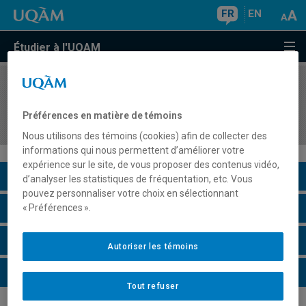
FR
EN
Étudier à l'UQAM
COURS
//
GHR5255
Stage en gestion de l'hôtellerie et de la
Préférences en matière de témoins
restauration III
Nous utilisons des témoins (cookies) afin de collecter des
informations qui nous permettent d’améliorer votre
expérience sur le site, de vous proposer des contenus vidéo,
Description du cours
d’analyser les statistiques de fréquentation, etc. Vous
pouvez personnaliser votre choix en sélectionnant
Horaire - Été 2026
« Préférences ».
Horaire - Automne 2026
Autoriser les témoins
Horaire - Hiver 2027
Tout refuser