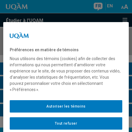
FR
EN
Étudier à l'UQAM
COURS
//
GRM700X
Risques majeurs : thèmes spéciaux
Préférences en matière de témoins
Nous utilisons des témoins (cookies) afin de collecter des
informations qui nous permettent d’améliorer votre
Description du cours
expérience sur le site, de vous proposer des contenus vidéo,
d’analyser les statistiques de fréquentation, etc. Vous
Horaire - Été 2026
pouvez personnaliser votre choix en sélectionnant
« Préférences ».
Horaire - Automne 2026
Autoriser les témoins
Horaire - Hiver 2027
Tout refuser