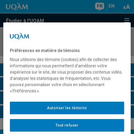
FR
EN
Étudier à l'UQAM
COURS
//
HAM5800
Stage de production
Préférences en matière de témoins
Nous utilisons des témoins (cookies) afin de collecter des
informations qui nous permettent d’améliorer votre
Description du cours
expérience sur le site, de vous proposer des contenus vidéo,
d’analyser les statistiques de fréquentation, etc. Vous
Horaire - Été 2026
pouvez personnaliser votre choix en sélectionnant
« Préférences ».
Horaire - Automne 2026
Autoriser les témoins
Horaire - Hiver 2027
Tout refuser