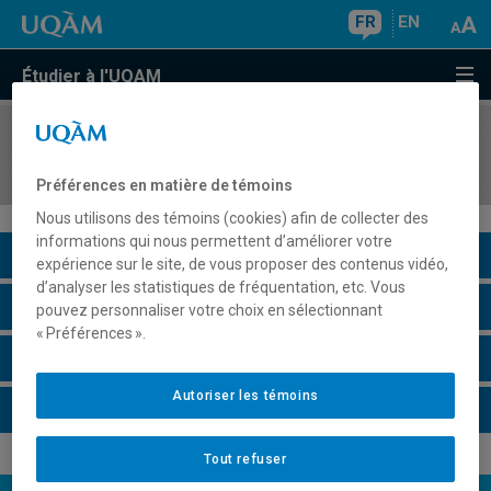
FR
EN
Étudier à l'UQAM
COURS
//
HAR1450
Les arts au Québec et au Canada (1860-1940)
Préférences en matière de témoins
Nous utilisons des témoins (cookies) afin de collecter des
informations qui nous permettent d’améliorer votre
Description du cours
expérience sur le site, de vous proposer des contenus vidéo,
d’analyser les statistiques de fréquentation, etc. Vous
Horaire - Été 2026
pouvez personnaliser votre choix en sélectionnant
« Préférences ».
Horaire - Automne 2026
Autoriser les témoins
Horaire - Hiver 2027
Tout refuser