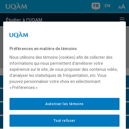
FR
EN
Étudier à l'UQAM
COURS
//
HAR3755
Cultures visuelles et artistiques au Québec et au
Préférences en matière de témoins
Canada de la Confédération à 1980 : colonisation
Nous utilisons des témoins (cookies) afin de collecter des
et modernité
informations qui nous permettent d’améliorer votre
expérience sur le site, de vous proposer des contenus vidéo,
d’analyser les statistiques de fréquentation, etc. Vous
Description du cours
pouvez personnaliser votre choix en sélectionnant
« Préférences ».
Horaire - Été 2026
Autoriser les témoins
Horaire - Automne 2026
Tout refuser
Horaire - Hiver 2027