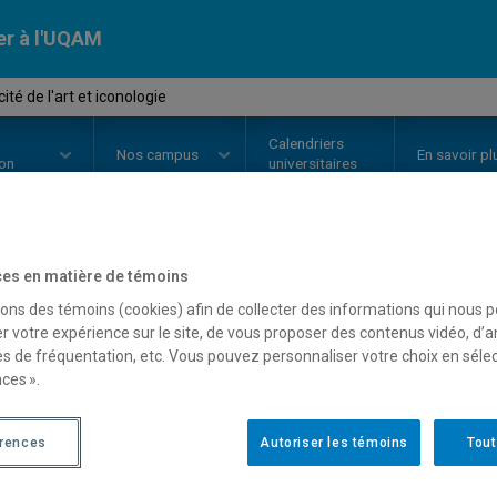
er à l'UQAM
té de l'art et iconologie
Calendriers
Nos
campus
En savoir pl
ion
universitaires
es en matière de témoins
OURS
//
HAR4405
-
Historicité de
sons des témoins (cookies) afin de collecter des informations qui nous 
r votre expérience sur le site, de vous proposer des contenus vidéo, d’a
es de fréquentation, etc. Vous pouvez personnaliser votre choix en séle
Description
Horaire - Été 2026
Horaire
ces ».
érences
Autoriser les témoins
Tout