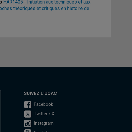
es
HAR1405 - Initiation aux techniques et aux
hes théoriques et critiques en histoire de
SUIVEZ L'UQAM
Facebook
Twitter / X
Instagram