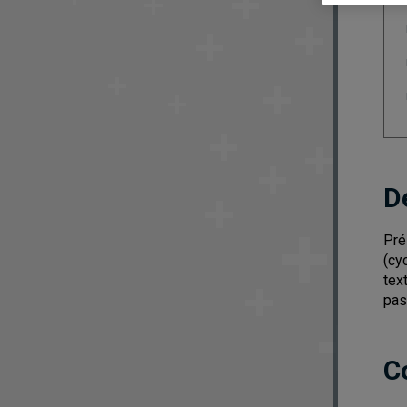
D
Pré
(cy
tex
pas
C