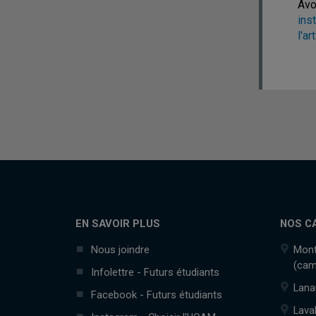
Avo
ins
l'art
EN SAVOIR PLUS
NOS C
Nous joindre
Mont
(cam
Infolettre - Futurs étudiants
Lana
Facebook - Futurs étudiants
Lava