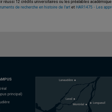
ir réussi 12 crédits universitaires ou les préalables académiqu
truments de recherche en histoire de l'art
et
HAR1475 - Les approc
AMPUS
réal
pus principal)
udière
l