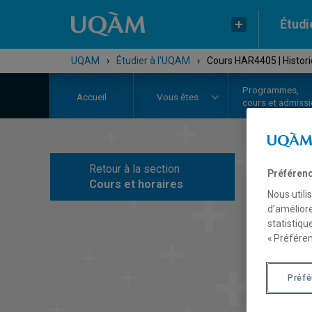
Étudi
UQAM
›
Étudier à l'UQAM
›
Cours HAR4405 | Historici
Programmes,
Accueil
Vous êtes
cours et admiss
Retour à la section
Préférenc
C
Cours et horaires
Nous utili
d’améliore
statistiqu
« Préféren
Préf