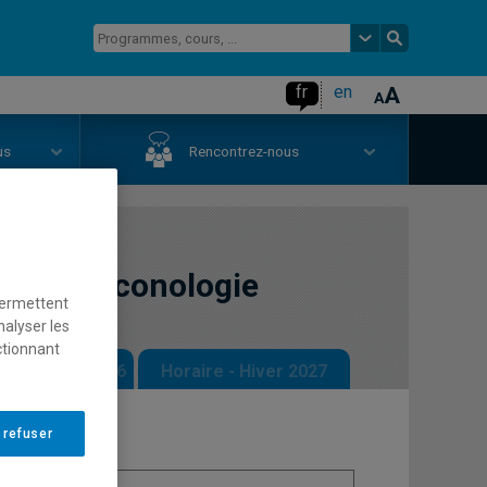
fr
en
us
Rencontrez-nous
 l'art et iconologie
permettent
nalyser les
ctionnant
 - Automne 2026
Horaire - Hiver 2027
 refuser