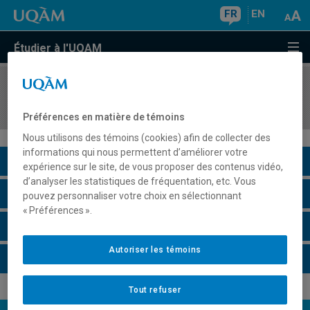
FR
EN
Étudier à l'UQAM
COURS
//
HAR4520
Art actuel
Préférences en matière de témoins
Nous utilisons des témoins (cookies) afin de collecter des
informations qui nous permettent d’améliorer votre
Description du cours
expérience sur le site, de vous proposer des contenus vidéo,
d’analyser les statistiques de fréquentation, etc. Vous
Horaire - Été 2026
pouvez personnaliser votre choix en sélectionnant
« Préférences ».
Horaire - Automne 2026
Autoriser les témoins
Horaire - Hiver 2027
Tout refuser