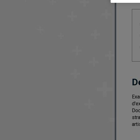
D
Exa
d'e
Doc
str
art