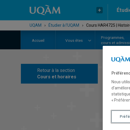
Étudi
UQAM
›
Étudier à l'UQAM
›
Cours HAR4725 | Histoir
Programmes,
Accueil
Vous êtes
cours et admiss
Retour à la section
Préférenc
C
Cours et horaires
Nous utili
d’améliore
statistiqu
« Préféren
Préf