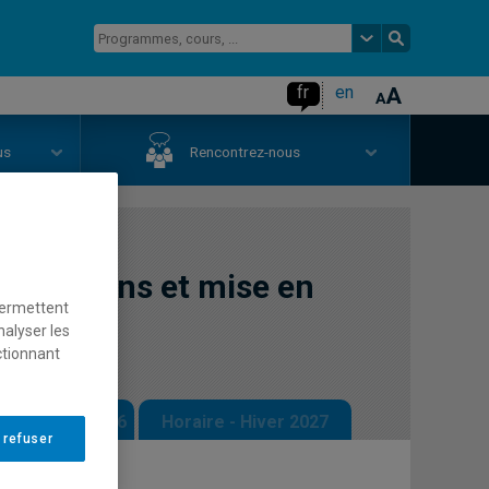
fr
en
us
Rencontrez-nous
expositions et mise en
permettent
nalyser les
ctionnant
 - Automne 2026
Horaire - Hiver 2027
 refuser