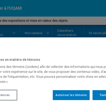
er à l'UQAM
e des expositions et mise en valeur des objets
Calendriers
Nos
campus
En savoir pl
ion
universitaires
es en matière de témoins
OURS
//
HAR4725
-
Histoire des 
sons des témoins (cookies) afin de collecter des informations qui nous 
valeur des objets
r votre expérience sur le site, de vous proposer des contenus vidéo, d’a
es de fréquentation, etc. Vous pouvez personnaliser votre choix en séle
ces ».
Description
Horaire - Été 2026
Horaire
érences
Autoriser les témoins
Tout