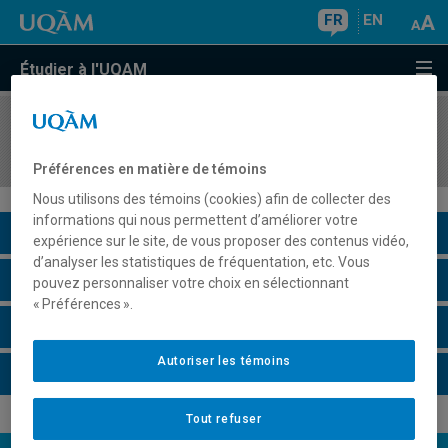
FR
EN
Étudier à l'UQAM
COURS
//
HAR4760
Les Antiquités
Préférences en matière de témoins
Nous utilisons des témoins (cookies) afin de collecter des
informations qui nous permettent d’améliorer votre
Description du cours
expérience sur le site, de vous proposer des contenus vidéo,
d’analyser les statistiques de fréquentation, etc. Vous
Horaire - Été 2026
pouvez personnaliser votre choix en sélectionnant
« Préférences ».
Horaire - Automne 2026
Autoriser les témoins
Horaire - Hiver 2027
Tout refuser