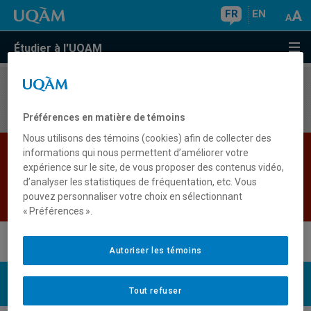
FR
EN
Étudier à l'UQAM
Aucun résultat
Préférences en matière de témoins
Nous utilisons des témoins (cookies) afin de collecter des
Les bases de données institutionnelles sont
informations qui nous permettent d’améliorer votre
expérience sur le site, de vous proposer des contenus vidéo,
indisponibles pour le moment. Veuillez
d’analyser les statistiques de fréquentation, etc. Vous
réessayer plus tard.
pouvez personnaliser votre choix en sélectionnant
Retour
« Préférences ».
Autoriser les témoins
UQAM
Nous joindre
Tout refuser