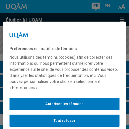
FR
EN
Étudier à l'UQAM
COURS
//
HAR5835
Formes urbaines et architecture de Montréal
Préférences en matière de témoins
Nous utilisons des témoins (cookies) afin de collecter des
informations qui nous permettent d’améliorer votre
Description du cours
expérience sur le site, de vous proposer des contenus vidéo,
d’analyser les statistiques de fréquentation, etc. Vous
Horaire - Été 2026
pouvez personnaliser votre choix en sélectionnant
« Préférences ».
Horaire - Automne 2026
Autoriser les témoins
Horaire - Hiver 2027
Tout refuser