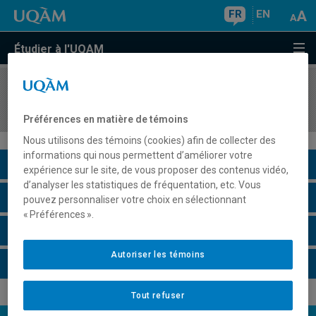
FR
EN
Étudier à l'UQAM
COURS
//
HAR5860
L'estampe et la culture de l'imprimé
Préférences en matière de témoins
Nous utilisons des témoins (cookies) afin de collecter des
informations qui nous permettent d’améliorer votre
Description du cours
expérience sur le site, de vous proposer des contenus vidéo,
d’analyser les statistiques de fréquentation, etc. Vous
Horaire - Été 2026
pouvez personnaliser votre choix en sélectionnant
« Préférences ».
Horaire - Automne 2026
Autoriser les témoins
Horaire - Hiver 2027
Tout refuser