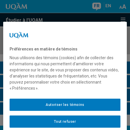
FR
EN
Étudier à l'UQAM
COURS
//
HAR600X
Analyse des oeuvres d'art sur le site
Préférences en matière de témoins
Nous utilisons des témoins (cookies) afin de collecter des
informations qui nous permettent d’améliorer votre
Description du cours
expérience sur le site, de vous proposer des contenus vidéo,
d’analyser les statistiques de fréquentation, etc. Vous
Horaire - Été 2026
pouvez personnaliser votre choix en sélectionnant
« Préférences ».
Horaire - Automne 2026
Autoriser les témoins
Horaire - Hiver 2027
Tout refuser