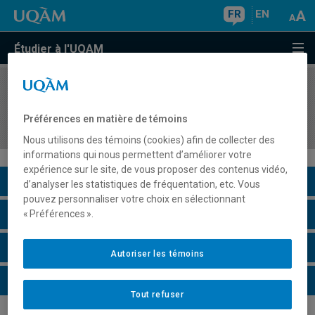
FR
EN
Étudier à l'UQAM
COURS
//
HAR650X
Problématiques en art, architecture ou
Préférences en matière de témoins
muséologie et diffusion de l'art
Nous utilisons des témoins (cookies) afin de collecter des
informations qui nous permettent d’améliorer votre
expérience sur le site, de vous proposer des contenus vidéo,
Description du cours
d’analyser les statistiques de fréquentation, etc. Vous
pouvez personnaliser votre choix en sélectionnant
Horaire - Été 2026
« Préférences ».
Horaire - Automne 2026
Autoriser les témoins
Horaire - Hiver 2027
Tout refuser