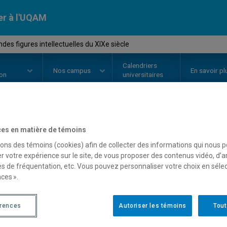
er à l'UQAM
des figures intellectuelles du XIXe siècle
Calendriers
Nos
campus
En savoir pl
ion
universitaires
OURS
//
HIS2085
-
Les grandes fi
es en matière de témoins
sons des témoins (cookies) afin de collecter des informations qui nous 
XIXe siècle
r votre expérience sur le site, de vous proposer des contenus vidéo, d’a
es de fréquentation, etc. Vous pouvez personnaliser votre choix en séle
ces ».
Description
Horaire - Été 2026
Horaire
érences
Autoriser les témoins
Tout