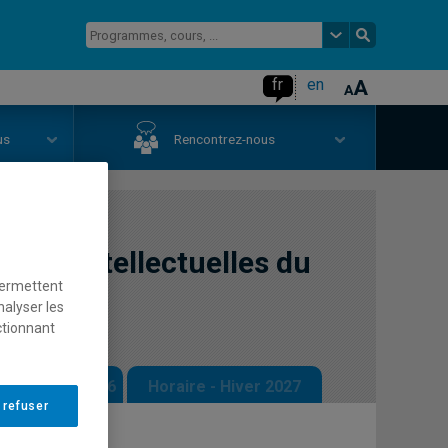
fr
en
us
Rencontrez-nous
gures intellectuelles du
permettent
nalyser les
ctionnant
 - Automne 2026
Horaire - Hiver 2027
 refuser