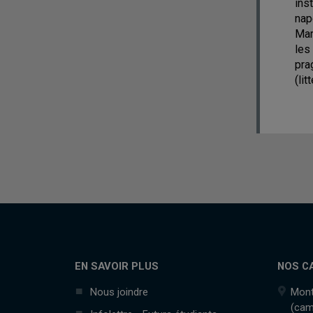
ins
nap
Mar
les
pra
(li
EN SAVOIR PLUS
NOS C
Nous joindre
Mont
(cam