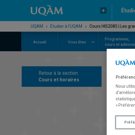
Étudi
UQAM
›
Étudier à l'UQAM
›
Cours HIS2085 | Les gran
Programmes,
Accueil
Vous êtes
cours et admiss
Retour à la section
C
Préférenc
Cours et horaires
Nous utili
d’améliore
statistiqu
« Préféren
Préf