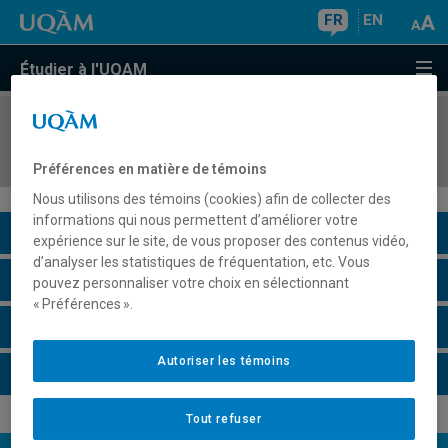
FR
EN
Étudier à l'UQAM
COURS
//
HIS2670
Introduction à l'histoire de l'Afrique
Préférences en matière de témoins
Nous utilisons des témoins (cookies) afin de collecter des
informations qui nous permettent d’améliorer votre
Description du cours
expérience sur le site, de vous proposer des contenus vidéo,
d’analyser les statistiques de fréquentation, etc. Vous
Horaire - Été 2026
pouvez personnaliser votre choix en sélectionnant
« Préférences ».
Horaire - Automne 2026
Autoriser les témoins
Horaire - Hiver 2027
Tout refuser