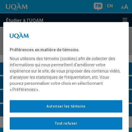
FR
EN
Étudier à l'UQAM
COURS
//
HIS4018
Analyste marxiste de l'histoire
Préférences en matière de témoins
Nous utilisons des témoins (cookies) afin de collecter des
informations qui nous permettent d’améliorer votre
Description du cours
expérience sur le site, de vous proposer des contenus vidéo,
d’analyser les statistiques de fréquentation, etc. Vous
Horaire - Été 2026
pouvez personnaliser votre choix en sélectionnant
« Préférences ».
Horaire - Automne 2026
Autoriser les témoins
Horaire - Hiver 2027
Tout refuser