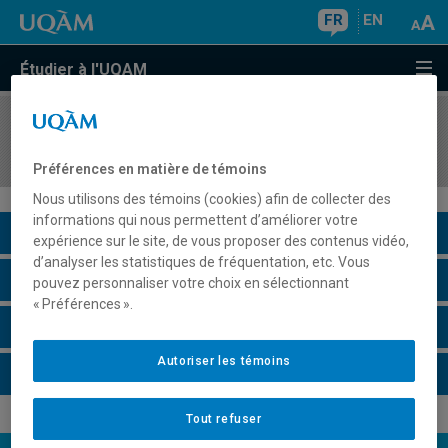
FR
EN
Étudier à l'UQAM
COURS
//
HIS4135
Couloir syro-palestinien
Préférences en matière de témoins
Nous utilisons des témoins (cookies) afin de collecter des
informations qui nous permettent d’améliorer votre
Description du cours
expérience sur le site, de vous proposer des contenus vidéo,
d’analyser les statistiques de fréquentation, etc. Vous
Horaire - Été 2026
pouvez personnaliser votre choix en sélectionnant
« Préférences ».
Horaire - Automne 2026
Autoriser les témoins
Horaire - Hiver 2027
Tout refuser