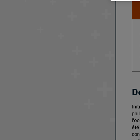
D
Ini
phi
l'o
été
con