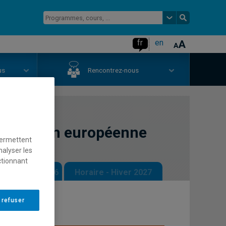
fr
en
us
Rencontrez-nous
intégration européenne
permettent
nalyser les
ctionnant
 - Automne 2026
Horaire - Hiver 2027
 refuser