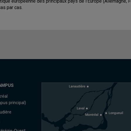
itique européenne des principaux pays de l'Europe (Allemagne, F
cas par cas.
AMPUS
réal
pus principal)
udière
l
érégie-Ouest