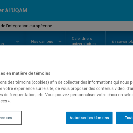
er à l'UQAM
 de l'intégration européenne
Calendriers
Nos
campus
En savoir pl
ion
universitaires
es en matière de témoins
OURS
//
HIS4475
-
Histoire de l'
sons des témoins (cookies) afin de collecter des informations qui nous 
r votre expérience sur le site, de vous proposer des contenus vidéo, d’a
es de fréquentation, etc. Vous pouvez personnaliser votre choix en séle
ces ».
Description
Horaire - Été 2026
Horaire
érences
Autoriser les témoins
Tout