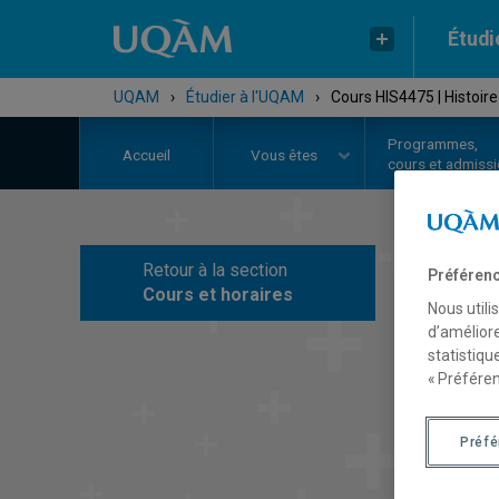
Étudi
UQAM
›
Étudier à l'UQAM
›
Cours HIS4475 | Histoire
Programmes,
Accueil
Vous êtes
cours et admiss
Retour à la section
Préférenc
C
Cours et horaires
Nous utili
d’améliore
statistiqu
« Préféren
Préf