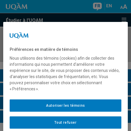
FR
EN
Étudier à l'UQAM
COURS
//
HIS4506
Histoire économique du Canada, XIXe–XXIe
Préférences en matière de témoins
siècles
Nous utilisons des témoins (cookies) afin de collecter des
informations qui nous permettent d’améliorer votre
expérience sur le site, de vous proposer des contenus vidéo,
Description du cours
d’analyser les statistiques de fréquentation, etc. Vous
pouvez personnaliser votre choix en sélectionnant
Horaire - Été 2026
« Préférences ».
Horaire - Automne 2026
Autoriser les témoins
Horaire - Hiver 2027
Tout refuser