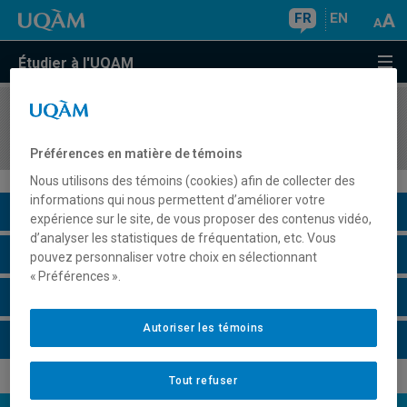
FR
EN
Étudier à l'UQAM
COURS
//
HIS4550
Histoire des femmes au Québec
Préférences en matière de témoins
Nous utilisons des témoins (cookies) afin de collecter des
informations qui nous permettent d’améliorer votre
Description du cours
expérience sur le site, de vous proposer des contenus vidéo,
d’analyser les statistiques de fréquentation, etc. Vous
Horaire - Été 2026
pouvez personnaliser votre choix en sélectionnant
« Préférences ».
Horaire - Automne 2026
Autoriser les témoins
Horaire - Hiver 2027
Tout refuser