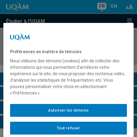
FR
EN
Étudier à l'UQAM
COURS
//
HIS4614
Histoire de l'Amérique latine, de l'époque
Préférences en matière de témoins
coloniale à nos jours
Nous utilisons des témoins (cookies) afin de collecter des
informations qui nous permettent d’améliorer votre
expérience sur le site, de vous proposer des contenus vidéo,
Description du cours
d’analyser les statistiques de fréquentation, etc. Vous
pouvez personnaliser votre choix en sélectionnant
Horaire - Été 2026
« Préférences ».
Horaire - Automne 2026
Autoriser les témoins
Horaire - Hiver 2027
Tout refuser