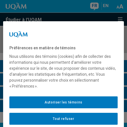
FR
EN
Étudier à l'UQAM
COURS
//
HIS4662
Histoire du Proche-Orient (XIXe - XXe siècles)
Préférences en matière de témoins
Nous utilisons des témoins (cookies) afin de collecter des
informations qui nous permettent d’améliorer votre
Description du cours
expérience sur le site, de vous proposer des contenus vidéo,
d’analyser les statistiques de fréquentation, etc. Vous
Horaire - Été 2026
pouvez personnaliser votre choix en sélectionnant
« Préférences ».
Horaire - Automne 2026
Autoriser les témoins
Horaire - Hiver 2027
Tout refuser