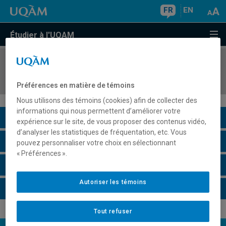
FR
EN
Étudier à l'UQAM
COURS
//
HIS549C
Cours-atelier en histoire des États-Unis
Préférences en matière de témoins
Nous utilisons des témoins (cookies) afin de collecter des
informations qui nous permettent d’améliorer votre
Description du cours
expérience sur le site, de vous proposer des contenus vidéo,
d’analyser les statistiques de fréquentation, etc. Vous
Horaire - Été 2026
pouvez personnaliser votre choix en sélectionnant
« Préférences ».
Horaire - Automne 2026
Autoriser les témoins
Horaire - Hiver 2027
Tout refuser