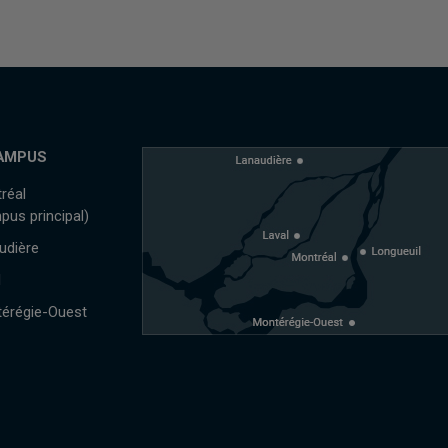
AMPUS
réal
pus principal)
udière
l
érégie-Ouest