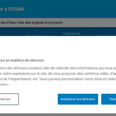
er à l'UQAM
 des États-Unis des origines à nos jours
Calendriers
Nos
campus
En savoir pl
ion
universitaires
es en matière de témoins
OURS
//
HIS7016
-
Histoire des É
sons des témoins (cookies) afin de collecter des informations qui nous 
r votre expérience sur le site, de vous proposer des contenus vidéo, d’a
nos jours
es de fréquentation, etc. Vous pouvez personnaliser votre choix en séle
ces ».
érences
Autoriser les témoins
Tout
Description
Horaire - Été 2026
Horaire