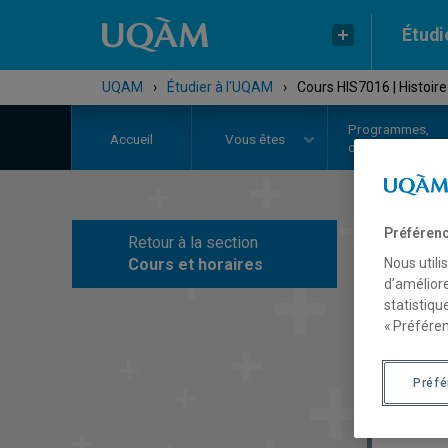
Étudi
UQAM
›
Étudier à l'UQAM
›
Cours HIS7016 | Histoire
Programmes,
Accueil
Vous êtes
cours et admiss
Préférenc
Retour à la section
C
Cours et horaires
Nous utili
d’améliore
statistiqu
« Préféren
Préf