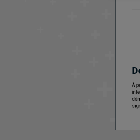
D
À p
int
dém
sig