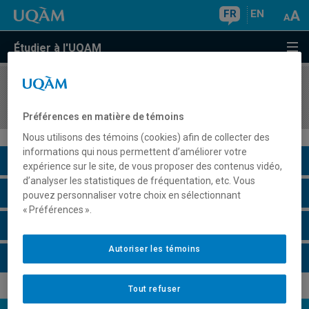
FR
EN
Étudier à l'UQAM
COURS
//
HIS7040
L'Antiquité classique
Préférences en matière de témoins
Nous utilisons des témoins (cookies) afin de collecter des
informations qui nous permettent d’améliorer votre
Description du cours
expérience sur le site, de vous proposer des contenus vidéo,
d’analyser les statistiques de fréquentation, etc. Vous
Horaire - Été 2026
pouvez personnaliser votre choix en sélectionnant
« Préférences ».
Horaire - Automne 2026
Autoriser les témoins
Horaire - Hiver 2027
Tout refuser