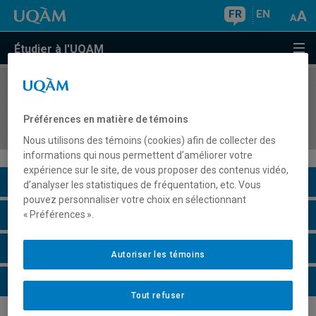
FR
EN
Étudier à l'UQAM
COURS
//
HIS8035
La Nouvelle-France et l'Amérique du Nord
Préférences en matière de témoins
britannique jusqu'à la fin du XVIIIe siècle
Nous utilisons des témoins (cookies) afin de collecter des
informations qui nous permettent d’améliorer votre
expérience sur le site, de vous proposer des contenus vidéo,
Description du cours
d’analyser les statistiques de fréquentation, etc. Vous
pouvez personnaliser votre choix en sélectionnant
Horaire - Été 2026
« Préférences ».
Horaire - Automne 2026
Autoriser les témoins
Horaire - Hiver 2027
Tout refuser