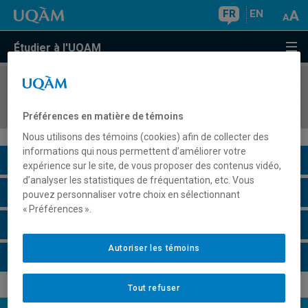
FR
EN
Étudier à l'UQAM
COURS
//
HIS809C
Histoire de Paris
Préférences en matière de témoins
Nous utilisons des témoins (cookies) afin de collecter des
informations qui nous permettent d’améliorer votre
Description du cours
expérience sur le site, de vous proposer des contenus vidéo,
d’analyser les statistiques de fréquentation, etc. Vous
Horaire - Été 2026
pouvez personnaliser votre choix en sélectionnant
« Préférences ».
Horaire - Automne 2026
Autoriser les témoins
Horaire - Hiver 2027
Tout refuser