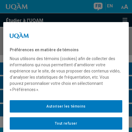
FR
EN
Étudier à l'UQAM
COURS
//
HIS9030
Séminaire de doctorat
Préférences en matière de témoins
Nous utilisons des témoins (cookies) afin de collecter des
informations qui nous permettent d’améliorer votre
Description du cours
expérience sur le site, de vous proposer des contenus vidéo,
d’analyser les statistiques de fréquentation, etc. Vous
Horaire - Été 2026
pouvez personnaliser votre choix en sélectionnant
« Préférences ».
Horaire - Automne 2026
Autoriser les témoins
Horaire - Hiver 2027
Tout refuser