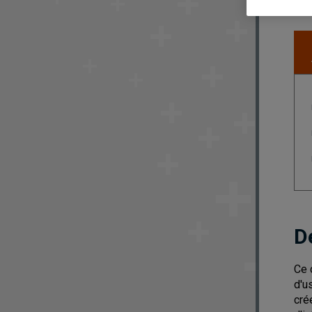
D
Ce c
d'u
cré