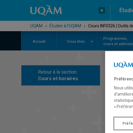
Étudi
UQAM
›
Étudier à l'UQAM
›
Cours INF0326 | Outils 
Programmes,
Accueil
Vous êtes
cours et admiss
Retour à la section
C
Cours et horaires
Préférenc
Nous utili
d’améliore
statistiqu
« Préféren
Préf