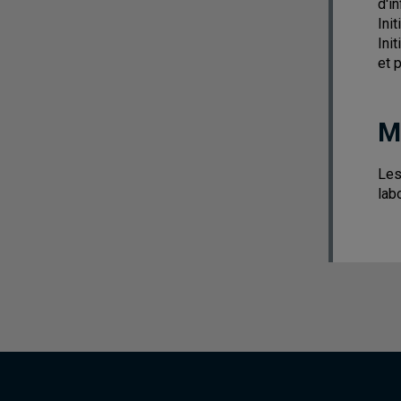
d'i
Init
Ini
et 
M
Les
lab