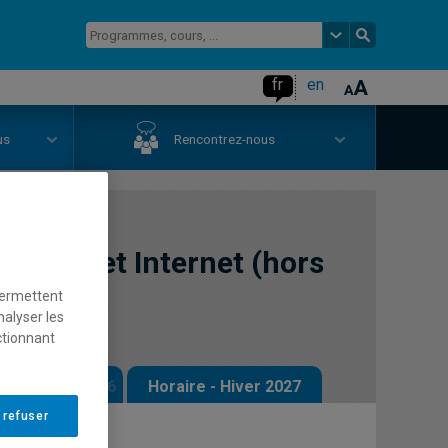
fr
en
us
Rencontrez-nous
autique et Internet (hors
permettent
nalyser les
ctionnant
 - Automne 2026
Horaire - Hiver 2027
 refuser