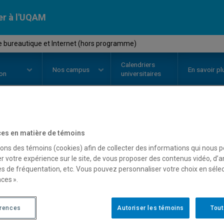
er à l'UQAM
de bureautique et Internet (hors programme)
Calendriers
Nos
campus
En savoir pl
ion
universitaires
OURS
//
INF0326
-
Outils de bure
es en matière de témoins
sons des témoins (cookies) afin de collecter des informations qui nous 
programme)
r votre expérience sur le site, de vous proposer des contenus vidéo, d’a
es de fréquentation, etc. Vous pouvez personnaliser votre choix en séle
ces ».
Description
Horaire - Été 2026
Horaire
érences
Autoriser les témoins
Tout