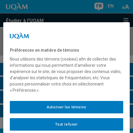
FR
EN
Étudier à l'UQAM
COURS
//
INF1051
Histoire de l'informatique
Préférences en matière de témoins
Nous utilisons des témoins (cookies) afin de collecter des
informations qui nous permettent d’améliorer votre
Description du cours
expérience sur le site, de vous proposer des contenus vidéo,
d’analyser les statistiques de fréquentation, etc. Vous
Horaire - Été 2026
pouvez personnaliser votre choix en sélectionnant
« Préférences ».
Horaire - Automne 2026
Autoriser les témoins
Horaire - Hiver 2027
Tout refuser