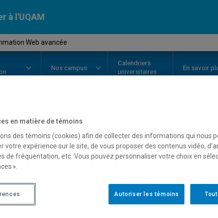
er à l'UQAM
ammation Web avancée
Calendriers
Nos
campus
En savoir pl
ion
universitaires
es en matière de témoins
OURS
//
INF3005
-
Programmatio
sons des témoins (cookies) afin de collecter des informations qui nous 
r votre expérience sur le site, de vous proposer des contenus vidéo, d’a
es de fréquentation, etc. Vous pouvez personnaliser votre choix en séle
Description
Horaire - Été 2026
Horaire
ces ».
érences
Autoriser les témoins
Tout