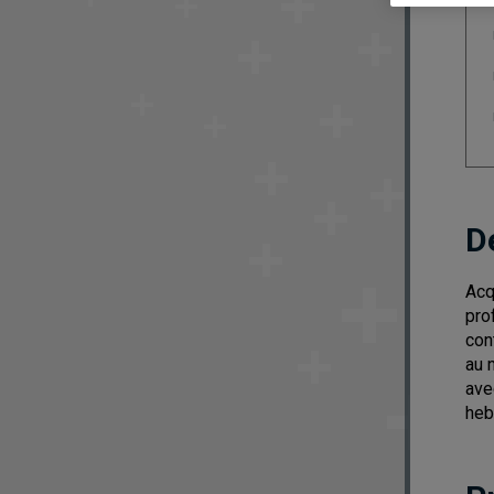
D
Acq
pro
con
au 
ave
heb