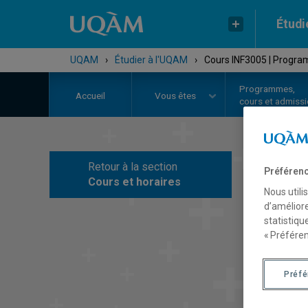
Étudi
UQAM
›
Étudier à l'UQAM
›
Cours INF3005 | Progr
Programmes,
Accueil
Vous êtes
cours et admiss
Retour à la section
Préférenc
C
Cours et horaires
Nous utili
d’améliore
statistiqu
« Préféren
Préf