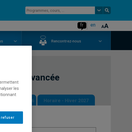
fr
en
us
Rencontrez-nous
n Web avancée
permettent
nalyser les
ctionnant
 - Automne 2026
Horaire - Hiver 2027
 refuser