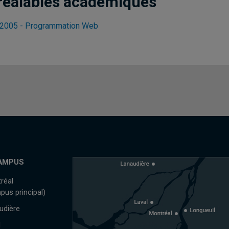
réalables académiques
2005 - Programmation Web
AMPUS
réal
pus principal)
udière
l