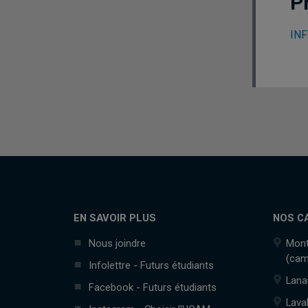
P
INF
EN SAVOIR PLUS
NOS C
Nous joindre
Mont
(cam
Infolettre - Futurs étudiants
Lana
Facebook - Futurs étudiants
Lava