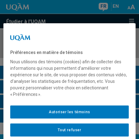
FR
EN
Étudier à l'UQAM
COURS
//
INF4270
Réseaux d'ordinateurs et télécommunications
Préférences en matière de témoins
Nous utilisons des témoins (cookies) afin de collecter des
informations qui nous permettent d’améliorer votre
Description du cours
expérience sur le site, de vous proposer des contenus vidéo,
d’analyser les statistiques de fréquentation, etc. Vous
Horaire - Été 2026
pouvez personnaliser votre choix en sélectionnant
« Préférences ».
Horaire - Automne 2026
Autoriser les témoins
Horaire - Hiver 2027
Tout refuser