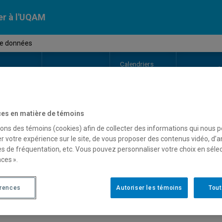
er à l'UQAM
de données
Calendriers
Nos
campus
En savoir pl
ion
universitaires
es en matière de témoins
OURS
//
INF7115
-
Bases de donn
sons des témoins (cookies) afin de collecter des informations qui nous 
r votre expérience sur le site, de vous proposer des contenus vidéo, d’a
es de fréquentation, etc. Vous pouvez personnaliser votre choix en séle
ces ».
Description
Horaire - Été 2026
Horaire
érences
Autoriser les témoins
Tout