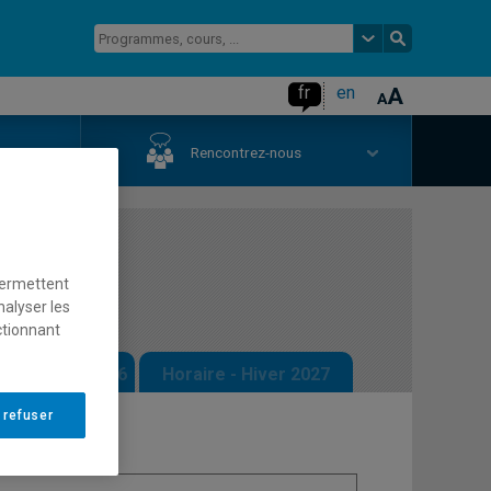
fr
en
us
Rencontrez-nous
ées
permettent
nalyser les
ctionnant
 - Automne 2026
Horaire - Hiver 2027
 refuser