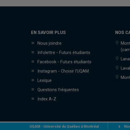
EN SAVOIR PLUS
NOS C
Nous joindre
Mont
(cam
Infolettre - Futurs étudiants
Lana
Facebook - Futurs étudiants
Lava
Instagram - Choisir l'UQAM
Mont
Lexique
Questions fréquentes
Index A-Z
UQAM - Université du Québec à Montréal
Nou