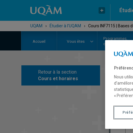
Étudi
UQAM
›
Étudier à l'UQAM
›
Cours INF7115 | Bases 
Programmes,
Accueil
Vous êtes
cours et admiss
Préférenc
Retour à la section
C
Nous utili
Cours et horaires
d’améliore
statistiqu
« Préféren
Préf