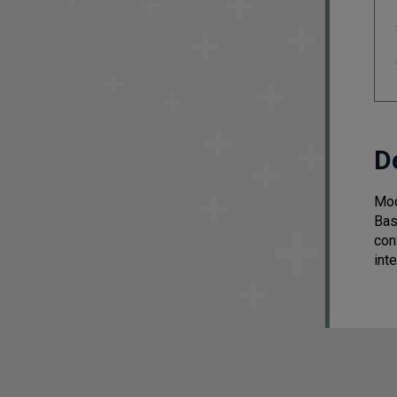
D
Mod
Bas
con
int