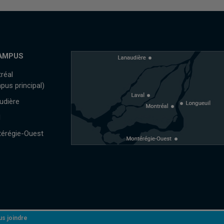
AMPUS
réal
pus principal)
udière
l
érégie-Ouest
s joindre