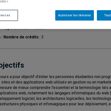
ces ».
érences
Autoriser les témoins
Tout
Cycle
: 2
Discipl
Type de cours
: Atelier
Nombre de crédits
: 3
bjectifs
cours a pour objectif d'initier les personnes étudiantes non pro
 sites et des applications web utilisés en gestion ou en marketin
mesure de mieux comprendre l'essentiel et la terminologie liés a
pplications web, notamment les langages informatiques du web 
eloppement logiciel, les architectures logicielles, les technolog
rastructures physiques et infonuagiques pour leur déploiement, et