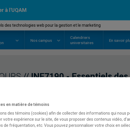
er à l'UQAM
els des technologies web pour la gestion et le marketing
Calendriers
Nos
campus
En savoir pl
ion
universitaires
OURS
//
INF7190
-
Essentiels des
la gestion et le marketin
es en matière de témoins
Description
Horaire - Été 2026
Horaire
sons des témoins (cookies) afin de collecter des informations qui nous 
r votre expérience sur le site, de vous proposer des contenus vidéo, d’a
es de fréquentation, etc. Vous pouvez personnaliser votre choix en séle