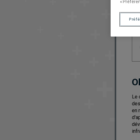
« Préféren
Préf
O
Le 
des
en 
d'a
dév
inf