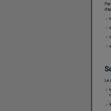
Par
d'a
c
u
S
Le 
r