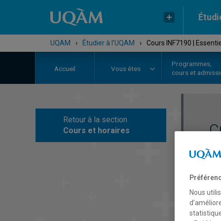
Étudi
UQAM
›
Étudier à l'UQAM
›
Cours INF7190 | Essenti
Programmes,
Accueil
Vous êtes
cours et admiss
Retour à la section
C
Cours et horaires
Préférenc
Nous utili
d’améliore
statistiqu