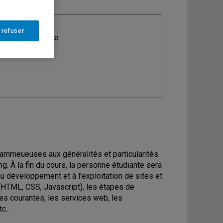
 refuser
ine
: Informatique
grammeueuses aux généralités et particularités
g. À la fin du cours, la personne étudiante sera
u développement et à l'exploitation de sites et
(HTML, CSS, Javascript), les étapes de
ies courantes, les services web, les
c..