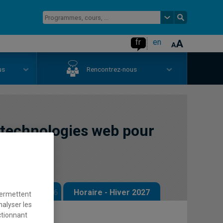
fr
en
us
Rencontrez-nous
 technologies web pour
g
 - Automne 2026
Horaire - Hiver 2027
permettent
nalyser les
ctionnant