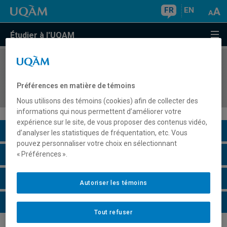
FR
EN
Étudier à l'UQAM
COURS
//
INF7215
Analyse et conception des systèmes
Préférences en matière de témoins
d'information de l'entreprise
Nous utilisons des témoins (cookies) afin de collecter des
informations qui nous permettent d’améliorer votre
expérience sur le site, de vous proposer des contenus vidéo,
Description du cours
d’analyser les statistiques de fréquentation, etc. Vous
pouvez personnaliser votre choix en sélectionnant
Horaire - Été 2026
« Préférences ».
Horaire - Automne 2026
Autoriser les témoins
Horaire - Hiver 2027
Tout refuser