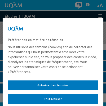
FR
EN
Étudier à l'UQAM
COURS
//
INF7330
Construction de logiciels
Préférences en matière de témoins
Nous utilisons des témoins (cookies) afin de collecter des
informations qui nous permettent d’améliorer votre
Description du cours
expérience sur le site, de vous proposer des contenus vidéo,
d’analyser les statistiques de fréquentation, etc. Vous
Horaire - Été 2026
pouvez personnaliser votre choix en sélectionnant
« Préférences ».
Horaire - Automne 2026
Autoriser les témoins
Horaire - Hiver 2027
Tout refuser