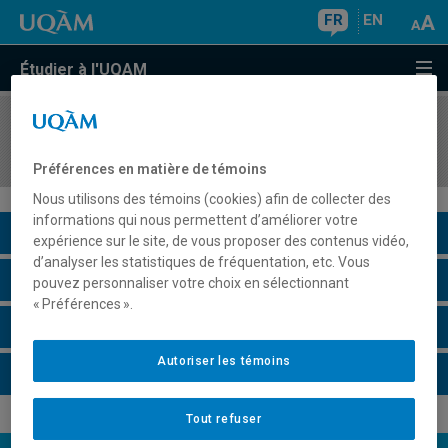
FR
EN
Étudier à l'UQAM
COURS
//
ING2510
Science des matériaux
Préférences en matière de témoins
Nous utilisons des témoins (cookies) afin de collecter des
informations qui nous permettent d’améliorer votre
Description du cours
expérience sur le site, de vous proposer des contenus vidéo,
d’analyser les statistiques de fréquentation, etc. Vous
Horaire - Été 2026
pouvez personnaliser votre choix en sélectionnant
« Préférences ».
Horaire - Automne 2026
Autoriser les témoins
Horaire - Hiver 2027
Tout refuser