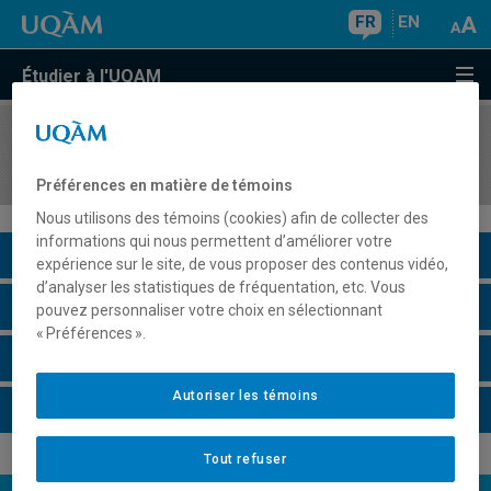
FR
EN
Étudier à l'UQAM
COURS
//
ISS9420
Santé, société et environnement
Préférences en matière de témoins
Nous utilisons des témoins (cookies) afin de collecter des
informations qui nous permettent d’améliorer votre
Description du cours
expérience sur le site, de vous proposer des contenus vidéo,
d’analyser les statistiques de fréquentation, etc. Vous
Horaire - Été 2026
pouvez personnaliser votre choix en sélectionnant
« Préférences ».
Horaire - Automne 2026
Autoriser les témoins
Horaire - Hiver 2027
Tout refuser