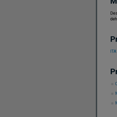
M
Des
deh
P
ITA
P
C