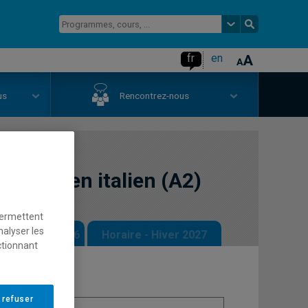
fr
en
us
Rencontrez-nous
orale en italien (A2)
permettent
nalyser les
 - Automne 2026
Horaire - Hiver 2027
ctionnant
 refuser