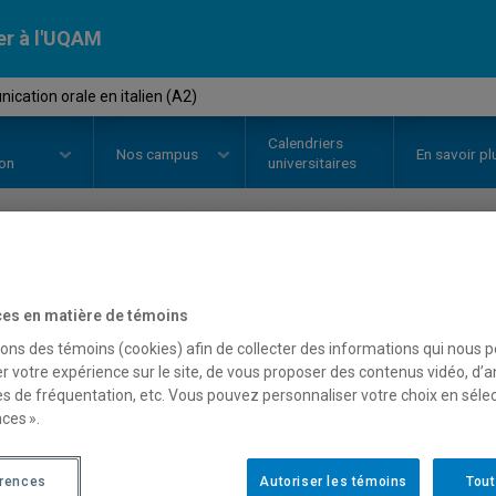
er à l'UQAM
cation orale en italien (A2)
Calendriers
Nos
campus
En savoir pl
ion
universitaires
OURS
//
ITA2020
-
Communication 
es en matière de témoins
sons des témoins (cookies) afin de collecter des informations qui nous 
r votre expérience sur le site, de vous proposer des contenus vidéo, d’a
Description
Horaire - Été 2026
Horaire
es de fréquentation, etc. Vous pouvez personnaliser votre choix en séle
ces ».
érences
Autoriser les témoins
Tout