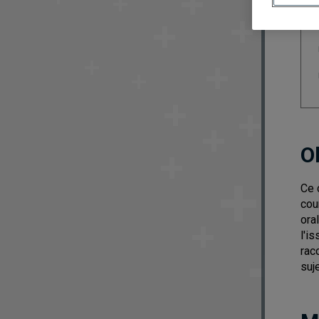
O
Ce 
cou
ora
l'i
rac
suj