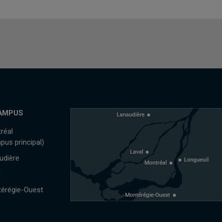
AMPUS
réal
pus principal)
udière
l
érégie-Ouest