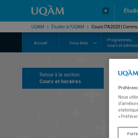
Étudi
UQAM
›
Étudier à l'UQAM
›
Cours ITA2020 | Communi
Programmes,
Accueil
Vous êtes
cours et admiss
Retour à la section
C
Cours et horaires
Préférenc
Nous utili
d’améliore
statistiqu
« Préféren
Préf