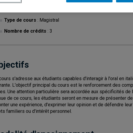
Cycle
: 1
Discipl
Type de cours
: Magistral
Nombre de crédits
: 3
bjectifs
cours s'adresse aux étudiants capables d'interagir à l'oral en ital
rante. L'objectif principal du cours est le renforcement des c
les. Une attention particulière sera accordée aux spécificités de 
ssue de ce cours, les étudiants seront en mesure de présenter d
onter une expérience, d'exprimer leur opinion et de défendre leu
ets familiers ou d'intérêt personnel.